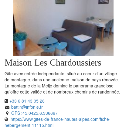
Maison Les Chardoussiers
Gîte avec entrée indépendante, situé au coeur d'un village
de montagne, dans une ancienne maison de pays rénovée.
La montagne de la Meije domine le panorama grandiose
qu'offre cette vallée et de nombreux chemins de randonnée.
+33 6 81 43 05 28
battin@infonie.fr
GPS :45.0425,6.336667
https://www.gites-de-france-hautes-alpes.com/fiche-
hebergement-11115.html