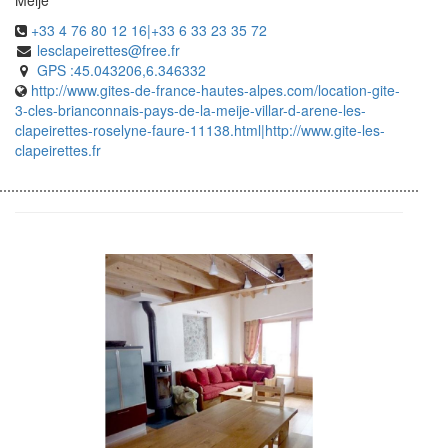
Meije
+33 4 76 80 12 16|+33 6 33 23 35 72
lesclapeirettes@free.fr
GPS :45.043206,6.346332
http://www.gites-de-france-hautes-alpes.com/location-gite-
3-cles-brianconnais-pays-de-la-meije-villar-d-arene-les-
clapeirettes-roselyne-faure-11138.html|http://www.gite-les-
clapeirettes.fr