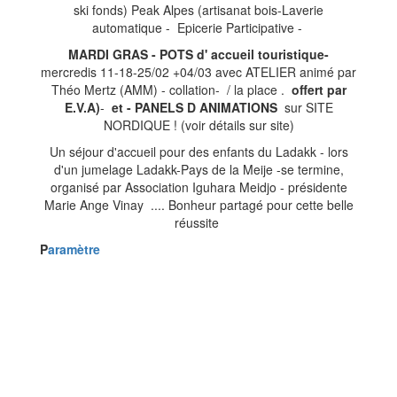
ski fonds) Peak Alpes (artisanat bois-Laverie
automatique - Epicerie Participative -
MARDI GRAS - POTS d' accueil touristique-
mercredis 11-18-25/02 +04/03 avec ATELIER animé par
Théo Mertz (AMM) - collation- / la place .
offert par
E.V.A)
-
et -
PANELS D ANIMATIONS
sur SITE
NORDIQUE ! (voir détails sur site)
Un séjour d'accueil pour des enfants du Ladakk - lors
d'un jumelage Ladakk-Pays de la Meije -se termine,
organisé par Association Iguhara Meidjo - présidente
Marie Ange Vinay .... Bonheur partagé pour cette belle
réussite
P
aramètre