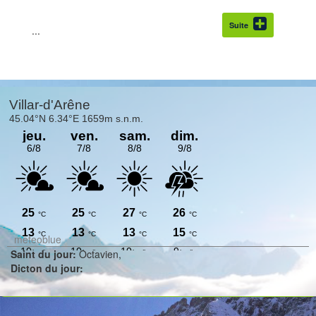
Suite
...
Idée journée 1
Initiation Escalade à Arsine
Encadrement par un guide
meteoblue
Saint du jour:
Octavien,
Repos au bord de la Romanche
Dicton du jour:
►Salade aux tourtons!