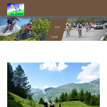
VTT
/
Cyclo