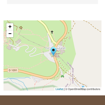
+
−
Leaflet
| © OpenStreetMap contributors