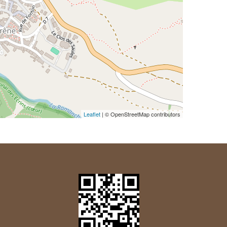
Leaflet
| © OpenStreetMap contributors