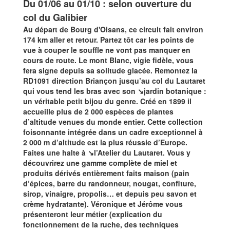
Du 01/06 au 01/10 : selon ouverture du
col du Galibier
Au départ de Bourg d'Oisans, ce circuit fait environ
174 km aller et retour. Partez tôt car les points de
vue à couper le souffle ne vont pas manquer en
cours de route. Le mont Blanc, vigie fidèle, vous
fera signe depuis sa solitude glacée. Remontez la
RD1091 direction Briançon jusqu’au col du Lautaret
qui vous tend les bras avec son ↘jardin botanique :
un véritable petit bijou du genre. Créé en 1899 il
accueille plus de 2 000 espèces de plantes
d’altitude venues du monde entier. Cette collection
foisonnante intégrée dans un cadre exceptionnel à
2 000 m d’altitude est la plus réussie d’Europe.
Faites une halte à ↘l’Atelier du Lautaret. Vous y
découvrirez une gamme complète de miel et
produits dérivés entièrement faits maison (pain
d’épices, barre du randonneur, nougat, confiture,
sirop, vinaigre, propolis… et depuis peu savon et
crème hydratante). Véronique et Jérôme vous
présenteront leur métier (explication du
fonctionnement de la ruche, des techniques