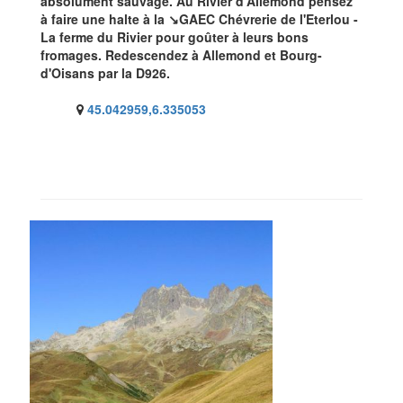
absolument sauvage. Au Rivier d'Allemond pensez
à faire une halte à la ↘GAEC Chévrerie de l'Eterlou -
La ferme du Rivier pour goûter à leurs bons
fromages. Redescendez à Allemond et Bourg-
d'Oisans par la D926.
45.042959,6.335053